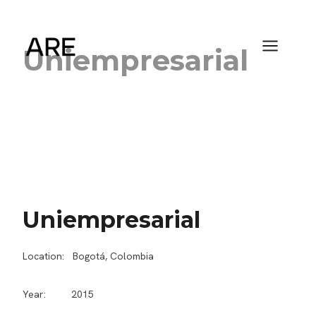
Saltar
al
contenido
Uniempresarial
Uniempresarial
Location: Bogotá, Colombia
Year: 2015